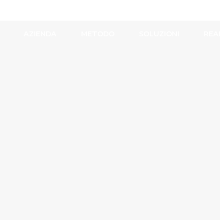
AZIENDA
METODO
SOLUZIONI
REA
AZIENDA
METODO
SOLUZIONI
REA